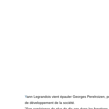
Yann Legrandois vient épauler Georges Perelroizen, président de Hyline Building Systems France en tant que Directeur Général Adjoint pour consolider et accélérer la dynamique
de développement de la société.
"Son expérience de plus de dix ans dans les fonctions