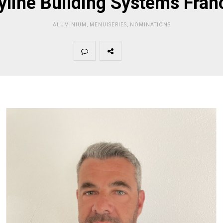
yline Building Systems Fran
ALUMINIUM
,
MENUISERIES
,
NOMINATIONS