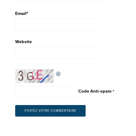
Email
*
Website
Code Anti-spam
*