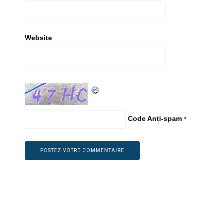
Website
Code Anti-spam
*