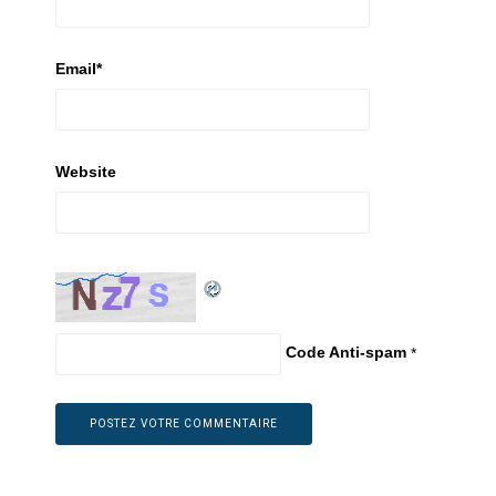
Email
*
Website
Code Anti-spam
*