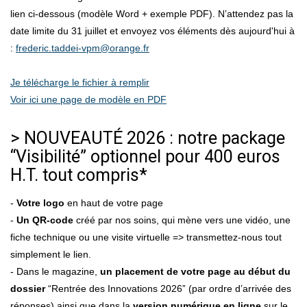
lien ci-dessous (modèle Word + exemple PDF). N’attendez pas la
date limite du 31 juillet et envoyez vos éléments dès aujourd'hui à
:
frederic.taddei-vpm@orange.fr
Je télécharge le fichier à remplir
Voir ici une page de modèle en PDF
> NOUVEAUTÉ 2026 : notre package
“Visibilité” optionnel pour 400 euros
H.T. tout compris*
-
Votre logo
en haut de votre page
-
Un QR-code
créé par nos soins, qui mène vers une vidéo, une
fiche technique ou une visite virtuelle => transmettez-nous tout
simplement le lien.
- Dans le magazine,
un placement de votre page au début du
dossier
“Rentrée des Innovations 2026” (par ordre d’arrivée des
réponses) ainsi que dans la
version numérique en ligne
sur le