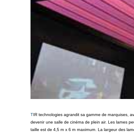
TIR technologies agrandit sa gamme de marquises, avec la pergola à lames Open. Cette pergola bioclimatique à lames orientables est étanche quand elle est fermée, et peut
devenir une salle de cinéma de plein air. Les lames pe
taille est de 4,5 m x 6 m maximum. La largeur des la