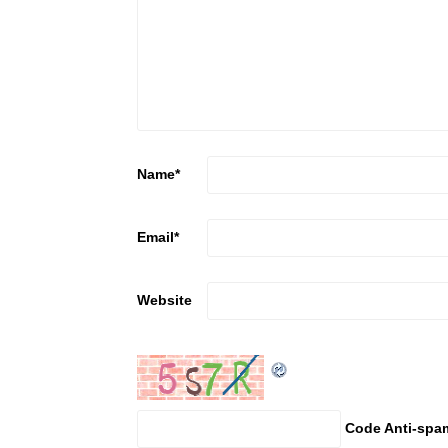
Name
*
Email
*
Website
Code Anti-spa