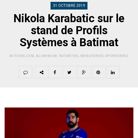
31 OCTOBRE 2019
Nikola Karabatic sur le
stand de Profils
Systèmes à Batimat
ACTIONS COM
,
ALUMINIUM
,
INITIATIVES
,
MENUISERIES
,
SPONSORING