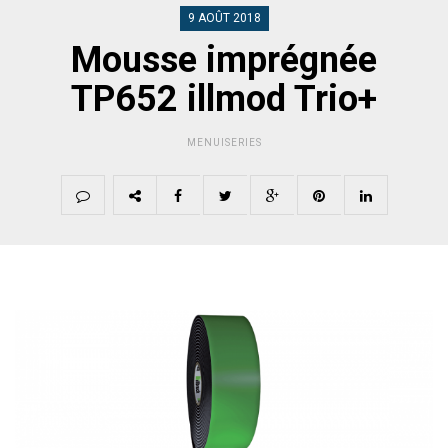
9 AOÛT 2018
Mousse imprégnée
TP652 illmod Trio+
MENUISERIES