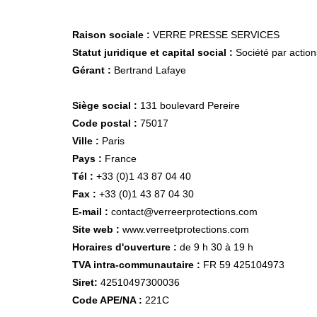
Raison sociale :
VERRE PRESSE SERVICES
Statut juridique et capital social :
Société par action
Gérant :
Bertrand Lafaye
Siège social :
131 boulevard Pereire
Code postal :
75017
Ville :
Paris
Pays :
France
Tél :
+33 (0)1 43 87 04 40
Fax :
+33 (0)1 43 87 04 30
E-mail :
contact@verreerprotections.com
Site web :
www.verreetprotections.com
Horaires d'ouverture :
de 9 h 30 à 19 h
TVA intra-communautaire :
FR 59 425104973
Siret:
42510497300036
Code APE/NA :
221C