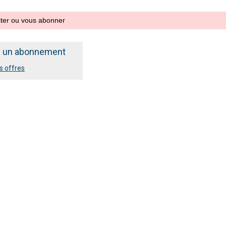
cter ou vous abonner
e un abonnement
s offres