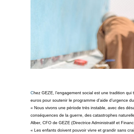
Chez GEZE, l’engagement social est une tradition qui tient à coeur, surtout pendant la période des fêtes. Cette année, l’entreprise familiale a décidé de faire un don de 100 000
euros pour soutenir le programme d’aide d’urgence du
« Nous vivons une période très instable, avec des désa
conséquences de la guerre, des catastrophes naturelles e
Alber, CFO de GEZE (Directrice Administratif et Financi
« Les enfants doivent pouvoir vivre et grandir sans crai