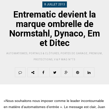
8 JUILLET 2013
Entrematic devient la
marque ombrelle de
Normstahl, Dynaco, Em
et Ditec
AUTOMATISMES
,
PORTAILS & CLÔTURES
,
PORTES DE GARAGE
,
PREMIUM
,
PROTECTIONS
,
V & P MAG N°73
«Nous souhaitons nous imposer comme le leader incontournable
en matière d’automatismes d’entrée ». Le message est clair, Juan