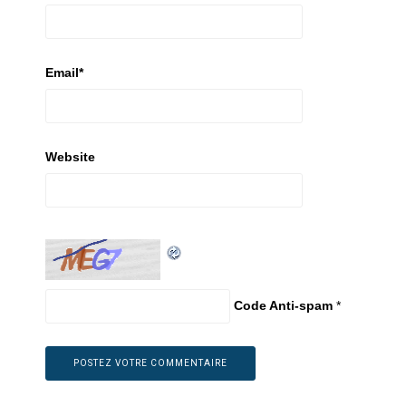
Email
*
Website
Code Anti-spam
*