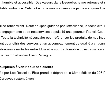
 humble et accessible. Des valeurs dans lesquelles je me retrouve et m’i
éritable ambiance. Cela fait écho à mes souvenirs de jeunesse, quand j’
se rencontrent. Deux équipes guidées par l’excellence, la technicité, l’e
 engagements et de nos services depuis 19 ans, poursuit Franck Couturie
Toute la technicité nécessaire pour référencer les produits de nos indust
sent pour offrir des services et un accompagnement de qualité à chacun d
euses similitudes entre Elcia et le sport automobile : c’est aussi cela q
 le Team Sébastien Loeb Racing. »
 surprises à venir pour ses clients
otée par Léo Rossel qu’Elcia prend le départ de la 6ème édition du 208 
épreuves restent à venir :