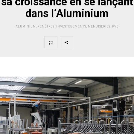
sa croissance en se lançant
dans l’Aluminium
ALUMINIUM
,
FENÊTRES
,
INVESTISSEMENTS
,
MENUISERIES
,
PVC