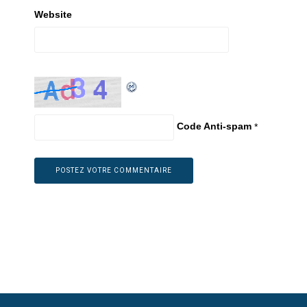
Website
Code Anti-spam
*