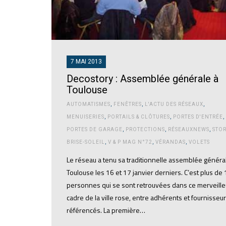
7 MAI 2013
Decostory : Assemblée générale à
Toulouse
AUTOMATISMES
,
FENÊTRES
,
L'ACTU DES RÉSEAUX
,
MENUISERIES
,
PORTAILS & CLÔTURES
,
PORTES D'ENTRÉE
,
PORTES DE GARAGE
,
PROTECTIONS
,
RÉSEAUXNEWS
,
STOR
BRISE-SOLEIL
,
V & P MAG N°72
,
VÉRANDAS
,
VOLETS
Le réseau a tenu sa traditionnelle assemblée généra
Toulouse les 16 et 17 janvier derniers. C’est plus de
personnes qui se sont retrouvées dans ce merveille
cadre de la ville rose, entre adhérents et fournisseu
référencés. La première…