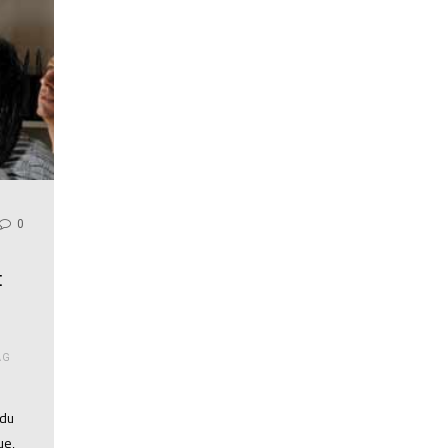
0
t
AG
 du
ue,