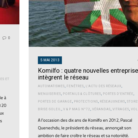
0
5 MAI 2013
Komilfo : quatre nouvelles entrepris
intègrent le réseau
ES ET
AUTOMATISMES
,
FENÊTRES
,
L'ACTU DES RÉSEAUX
,
MENUISERIES
,
PORTAILS & CLÔTURES
,
PORTES D'ENTRÉE
,
le à
PORTES DE GARAGE
,
PROTECTIONS
,
RÉSEAUXNEWS
,
STORE
 120
BRISE-SOLEIL
,
V & P MAG N°72
,
VÉRANDAS
,
VITRAGES
,
VOL
ux
A l’occasion des dix ans de Komilfo en 2012, Pascal
rs
Quenechdu, le président du réseau, annonçait son
ambition de faire croître le réseau et sa notoriété.