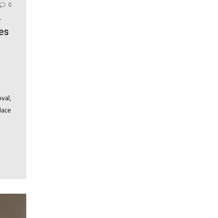
0
r
les
,
val,
lace