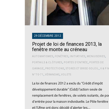
29 DÉCEMBRE 2012
Projet de loi de finances 2013, la
fenêtre monte au créneau
AUTOMATISMES
,
FENÊTRES
,
INITIATIVES
,
MENUISERIES
,
PORTAILS & CLÔTURES
,
PORTES D'ENTRÉE
,
PORTES DE
GARAGE
,
PROTECTIONS
,
STORES ET BRISE-SOLEIL
,
V & P
N°70-71
,
VÉRANDAS
,
VOLETS
La loi de finances 2012 a exclu du “Crédit d’impôt
développement durable” (Cidd) l’action seule de
remplacement de fenêtres, de volets isolants, de po
d’entrée pour la maison individuelle. Le Pôle fenêtre
et l’Ufme ont donc décidé d’alerter les…