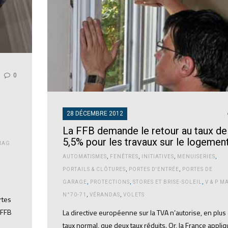
0
28 DÉCEMBRE 2012
La FFB demande le retour au taux de
5,5% pour les travaux sur le logemen
 MAG
AUTOMATISMES
,
FENÊTRES
,
INITIATIVES
,
MENUISERIES
,
PORTAILS & CLÔTURES
,
PORTES D'ENTRÉE
,
PORTES DE
GARAGE
,
PROTECTIONS
,
STORES ET BRISE-SOLEIL
,
V & P M
N°70-71
,
VÉRANDAS
,
VOLETS
rtes
 FFB
La directive européenne sur la TVA n’autorise, en plus
taux normal, que deux taux réduits. Or, la France appliq