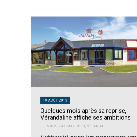
19 AOÛT 2013
Quelques mois après sa reprise,
Vérandaline affiche ses ambitions
PREMIUM
,
V & P MAG N°73
,
VÉRANDAS
à la fois société, marque, logo et concept regroupant