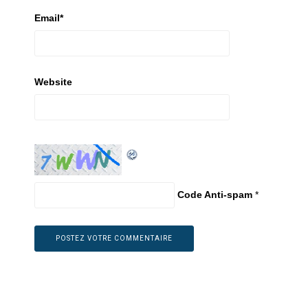
Email
*
Website
Code Anti-spam
*