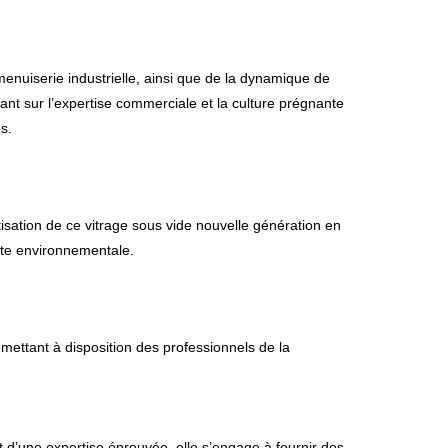
enuiserie industrielle, ainsi que de la dynamique de
yant sur l’expertise commerciale et la culture prégnante
s.
isation de ce vitrage sous vide nouvelle génération en
inte environnementale.
 mettant à disposition des professionnels de la
t d’une expertise éprouvée, elle s’engage à fournir des