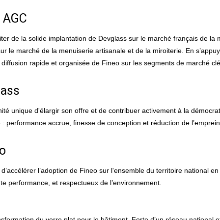
r AGC
er de la solide implantation de Devglass sur le marché français de la m
sur le marché de la menuiserie artisanale et de la miroiterie. En s’appu
 diffusion rapide et organisée de Fineo sur les segments de marché clé
lass
té unique d'élargir son offre et de contribuer activement à la démocrat
ère : performance accrue, finesse de conception et réduction de l’empre
eo
d’accélérer l’adoption de Fineo sur l'ensemble du territoire national en
aute performance, et respectueux de l’environnement.
sformation du verre plat pour le bâtiment. Forte d’un réseau national e