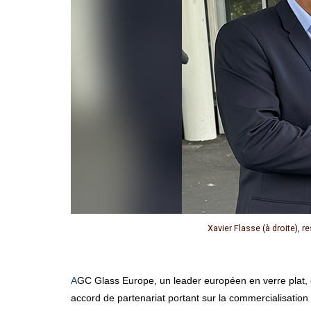
Xavier Flasse (à droite), 
AGC Glass Europe, un leader européen en verre plat, et le groupe indépendant Devglass, transformateur majeur de produits verriers en France, annoncent la signature d’un
accord de partenariat portant sur la commercialisation 