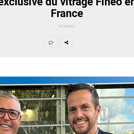
exclusive du vitrage Fineo e
France
VITRAGES