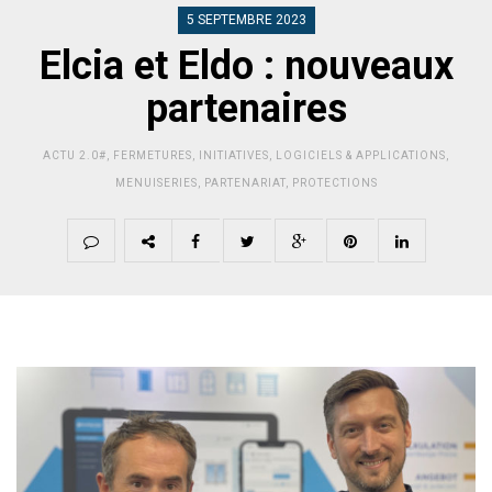
5 SEPTEMBRE 2023
Elcia et Eldo : nouveaux
partenaires
ACTU 2.0#
,
FERMETURES
,
INITIATIVES
,
LOGICIELS & APPLICATIONS
,
MENUISERIES
,
PARTENARIAT
,
PROTECTIONS